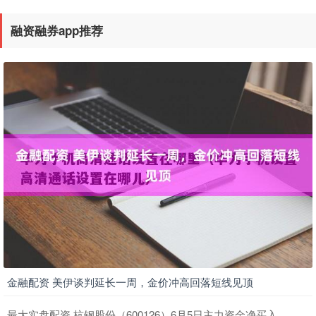
股票可以用杠杆吗 天德钰：股东拟减持不超2.49%公司股份
融资融券app推荐
在线炒股融资
：
2026-06-10
天德钰公告股票可以用杠杆吗，持股7.48%的股东宁波群志
光电股份有限公司拟通过集中竞价交易或大宗交易方式减
持其所持有的公
金融配资 美伊谈判延长一周，金价冲高回落短线见顶
最大实盘配资 杭钢股份（600126）6月5日主力资金净买入