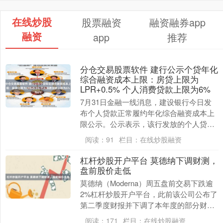
在线炒股
股票融资
融资融券app
融资
app
推荐
分仓交易股票软件 建行公示个贷年化
综合融资成本上限：房贷上限为
LPR+0.5% 个人消费贷款上限为6%
7月31日金融一线消息，建设银行今日发
布个人贷款正常履约年化综合融资成本上
限公示。公示表示，该行发放的个人贷款
实行差异化定价。正常履约情形下的个人
阅读：
91
栏目：
在线炒股融资
贷款综合融资成....
杠杆炒股开户平台 莫德纳下调财测，
盘前股价走低
莫德纳（Moderna）周五盘前交易下跌逾
2%杠杆炒股开户平台，此前该公司公布了
第二季度财报并下调了本年度的部分财务
预测。 这家生物技术公司公布每股收益为
阅读：
171
栏目：
在线炒股融资