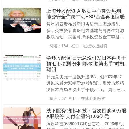
1.9....
上海炒股配资 AI数据中心建设热潮、
能源安全焦虑带动ESG基金再度回暖
晨星周四发布最新报告显示上海炒股配
资，受投资者青睐电力基建与可再生能源
板块推动，美国可持续投资基金二季度迎
来 2022 年以来首次资金净流入。 可持续
阅读：
134
栏目：
在线炒股融资
投资基金以....
学炒股配资 日元急涨引发日本再度干
预汇市猜测 分析师称“顺势出手”时机
聪明
日元兑美元一度飙升逾3%，创2023年12
月以来最大涨幅学炒股配资，引发市场猜
测日本当局再次出手干预汇市。 周四纽约
交易时段，日元兑美元一度上涨3.3%，升
阅读：
57
栏目：
在线炒股融资
至1....
线下配资 澜起科技：首次回购50万股
A股股份 支付金额约1.03亿元
澜起科技(688008.SH)公告称，2026年7月