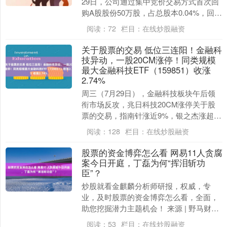
29日，公司通过集中竞价交易方式首次回
购A股股份50万股，占总股本0.04%，回购
金额约1.03亿元，价格区....
阅读：
72
栏目：
在线炒股融资
关于股票的交易 低位三连阳！金融科
技异动，一股20CM涨停！同类规模
最大金融科技ETF（159851）收涨
2.74%
周三（7月29日），金融科技板块午后领
衔市场反攻，兆日科技20CM涨停关于股
票的交易，指南针涨近9%，银之杰涨超
5%，同花顺、新大陆、财富趋势、大智
阅读：
128
栏目：
在线炒股融资
慧、赢时胜等....
股票的资金博弈怎么看 网易11人贪腐
案今日开庭，丁磊为何“挥泪斩功
臣”？
炒股就看金麒麟分析师研报，权威，专
业，及时股票的资金博弈怎么看，全面，
助您挖掘潜力主题机会！ 来源 | 野马财经
功臣也没有“豁免权”。 作者 | 高岩 2年
阅读：
53
栏目：
在线炒股融资