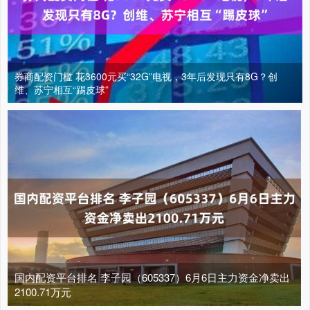
券商配资门槛 花3600元买“32G”电视，3年后发现只有8G？创
维、苏宁相互“踢皮球”
国内配资平台排名 李子园（605337）6月6日主力资金净卖出
2100.71万元