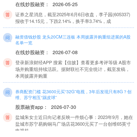
在线炒股融资
：
2026-05-25
证券之星消息，截至2025年6月6日收盘，李子园(605337)
报收于14.15元，下跌2.14%，换手率3.74%，成
融资借钱炒股 龙头20CM三连板 本周披露并购重组进展的A股
名单一览
在线炒股融资
：
2026-07-08
登录新浪财经APP 搜索【信披】查看更多考评等级 A股市
场并购重组持续活跃。据财联社不完全统计，截至发稿，
本周披露并购重
券商配资门槛 花3600元买“32G”电视，3年后发现只有8G？创
维、苏宁相互“踢皮球”
股票融资app
：
2026-07-30
盐城朱女士近日向记者反映一件烦心事：2023年9月，她在
盐城市苏宁易购铜马广场店花3600元买了一台创维65英寸
电视机，