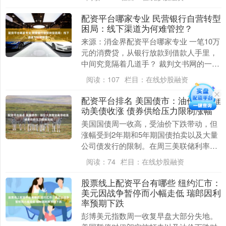
前....
配资平台哪家专业 民营银行自营转型
困局：线下渠道为何难管控？
来源：消金界配资平台哪家专业 一笔10万
元的消费贷，从银行放款到借款人手里，
中间究竟隔着几道手？ 裁判文书网的一则
案例给出了答案。 这个模式比较简单，某
阅读：
107
栏目：
在线炒股融资
民营银行....
配资平台排名 美国债市：油价大跌推
动美债收涨 债券供给压力限制涨幅
美国国债周一收高，受油价下跌带动，但
涨幅受到2年期和5年期国债拍卖以及大量
公司债发行的限制。在周三美联储利率决
议公布前配资平台排名，市场缺乏基本面
阅读：
74
栏目：
在线炒股融资
催化剂，国债期....
股票线上配资平台有哪些 纽约汇市：
美元因战争暂停而小幅走低 瑞郎因利
率预期下跌
彭博美元指数周一收复早盘大部分失地。