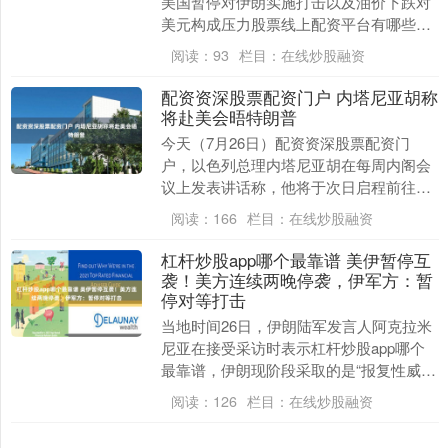
美国暂停对伊朗实施打击以及油价下跌对
美元构成压力股票线上配资平台有哪些，
但市场仍认为美联储本周晚些时候存在一
阅读：
93
栏目：
在线炒股融资
定加息可能，抵消....
配资资深股票配资门户 内塔尼亚胡称
将赴美会晤特朗普
今天（7月26日）配资资深股票配资门
户，以色列总理内塔尼亚胡在每周内阁会
议上发表讲话称，他将于次日启程前往美
国会晤美国总统特朗普，双方将就包括伊
阅读：
166
栏目：
在线炒股融资
朗局势在内的多项....
杠杆炒股app哪个最靠谱 美伊暂停互
袭！美方连续两晚停袭，伊军方：暂
停对等打击
当地时间26日，伊朗陆军发言人阿克拉米
尼亚在接受采访时表示杠杆炒股app哪个
最靠谱，伊朗现阶段采取的是“报复性威
慑”战略，即通过实施对等打击，威慑美国
阅读：
126
栏目：
在线炒股融资
不要继续违....